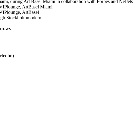
 Miami, during Art Basel Miami in collaboration with Forbes and NetJets
ets VIPlounge, ArtBasel Miami
ts VIPlounge, ArtBasel
ough Stockholmmodern
urrows
 Medbo)