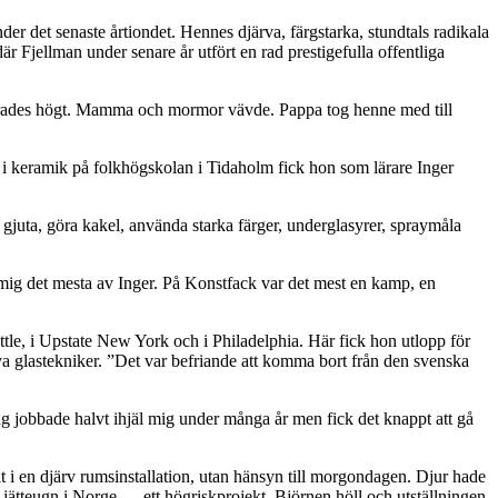
er det senaste årtiondet. Hennes djärva, färgstarka, stundtals radikala
r Fjellman under senare år utfört en rad prestigefulla offentliga
ärderades högt. Mamma och mormor vävde. Pappa tog henne med till
i keramik på folkhögskolan i Tidaholm fick hon som lärare Inger
 gjuta, göra kakel, använda starka färger, underglasyrer, spraymåla
mig det mesta av Inger. På Konstfack var det mest en kamp, en
ttle, i Upstate New York och i Philadelphia. Här fick hon utlopp för
a glastekniker. ”Det var befriande att komma bort från den svenska
ag jobbade halvt ihjäl mig under många år men fick det knappt att gå
i en djärv rumsinstallation, utan hänsyn till morgondagen. Djur hade
en jätteugn i Norge — ett högriskprojekt. Björnen höll och utställningen