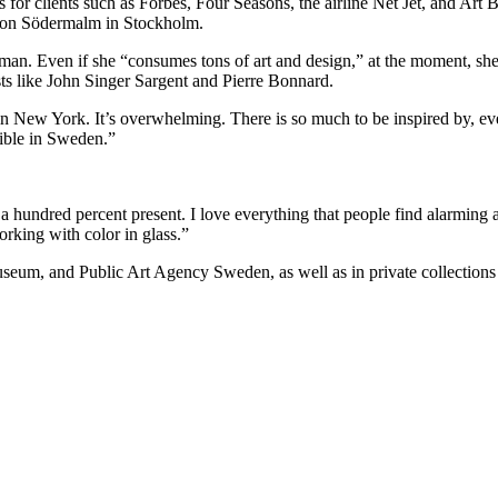
s for clients such as Forbes, Four Seasons, the airline Net Jet, and Art
l on Södermalm in Stockholm.
llman. Even if she “consumes tons of art and design,” at the moment, she 
ists like John Singer Sargent and Pierre Bonnard.
 New York. It’s overwhelming. There is so much to be inspired by, even 
isible in Sweden.”
 a hundred percent present. I love everything that people find alarming a
working with color in glass.”
eum, and Public Art Agency Sweden, as well as in private collections 