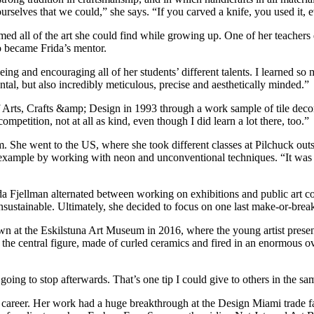
selves that we could,” she says. “If you carved a knife, you used it, ev
ed all of the art she could find while growing up. One of her teachers 
o became Frida’s mentor.
ng and encouraging all of her students’ different talents. I learned so 
tal, but also incredibly meticulous, precise and aesthetically minded.”
 Arts, Crafts &amp; Design in 1993 through a work sample of tile decora
mpetition, not at all as kind, even though I did learn a lot there, too.”
. She went to the US, where she took different classes at Pilchuck outs
for example by working with neon and unconventional techniques. “It was 
da Fjellman alternated between working on exhibitions and public art c
nsustainable. Ultimately, she decided to focus on one last make-or-break
wn at the Eskilstuna Art Museum in 2016, where the young artist present
s the central figure, made of curled ceramics and fired in an enormous 
oing to stop afterwards. That’s one tip I could give to others in the same
al career. Her work had a huge breakthrough at the Design Miami trade f