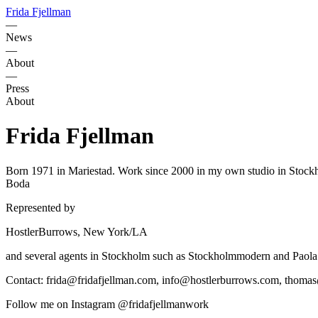
Frida Fjellman
—
News
—
About
—
Press
About
Frida Fjellman
Born 1971 in Mariestad. Work since 2000 in my own studio in Stockho
Boda
Represented by
HostlerBurrows, New York/LA
and several agents in Stockholm such as Stockholmmodern and Paola 
Contact: frida@fridafjellman.com, info@hostlerburrows.com, thom
Follow me on Instagram @fridafjellmanwork