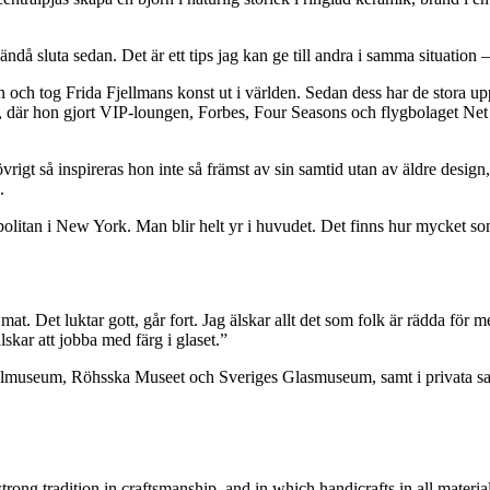
e ändå sluta sedan. Det är ett tips jag kan ge till andra i samma situation
ch tog Frida Fjellmans konst ut i världen. Sedan dess har de stora uppd
, där hon gjort VIP-loungen, Forbes, Four Seasons och flygbolaget Net 
 övrigt så inspireras hon inte så främst av sin samtid utan av äldre des
.
itan i New York. Man blir helt yr i huvudet. Det finns hur mycket som 
 mat. Det luktar gott, går fort. Jag älskar allt det som folk är rädda för
lskar att jobba med färg i glaset.”
almuseum, Röhsska Museet
och Sveriges Glasmuseum
,
samt i privata s
strong tradition in craftsmanship, and in which handicrafts in all mat