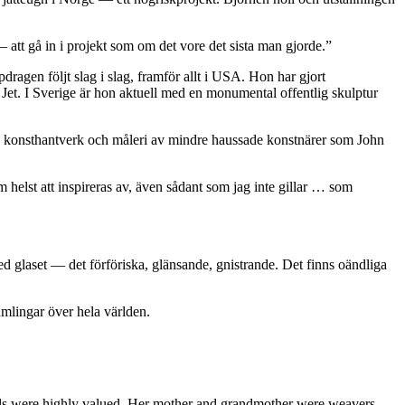
 — att gå in i projekt som om det vore det sista man gjorde.”
ragen följt slag i slag, framför allt i USA. Hon har gjort
Jet. I Sverige är hon aktuell med en monumental offentlig skulptur
ign, konsthantverk och måleri av mindre haussade konstnärer som John
helst att inspireras av, även sådant som jag inte gillar … som
 med glaset — det förföriska, glänsande, gnistrande. Det finns oändliga
amlingar över hela världen.
erials were highly valued. Her mother and grandmother were weavers.