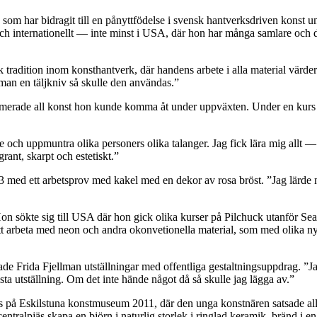
om har bidragit till en pånyttfödelse i svensk hantverksdriven konst und
 och internationellt — inte minst i USA, där hon har många samlare och dä
rk tradition inom konsthantverk, där handens arbete i alla material v
man en täljkniv så skulle den användas.”
umerade all konst hon kunde komma åt under uppväxten. Under en kurs 
se och uppmuntra olika personers olika talanger. Jag fick lära mig allt —
ant, skarpt och estetiskt.”
3 med ett arbetsprov med kakel med en dekor av rosa bröst. ”Jag lärde 
Hon sökte sig till USA där hon gick olika kurser på Pilchuck utanför Sea
t arbeta med neon och andra okonvetionella material, som med olika ny
ade Frida Fjellman utställningar med offentliga gestaltningsuppdrag. ”J
sista utställning. Om det inte hände något då så skulle jag lägga av.”
 på Eskilstuna konstmuseum 2011, där den unga konstnären satsade allt 
centralpjäs skapa en björn i naturlig storlek i ringlad keramik, bränd i 