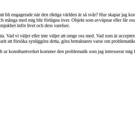
 att bli engagerade när den riktiga världen är så svår? Hur skapar jag ko
h många med mig blir förlägna över. Objekt som avväpnar eller får oss 
mjukhet inför livet och dess varelser.
ta. Vad vi väljer eller inte väljer att omge oss med. Vad som är accepte
varit att försöka synliggöra detta, göra betraktaren varse om problemat
h ur konsthantverket kommer den problematik som jag intresserar mig f