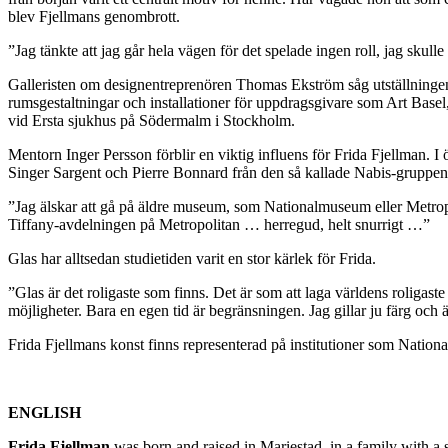
blev Fjellmans genombrott.
”Jag tänkte att jag går hela vägen för det spelade ingen roll, jag skull
Galleristen om designentreprenören Thomas Ekström såg utställningen o
rumsgestaltningar och installationer för uppdragsgivare som Art Basel
vid Ersta sjukhus på Södermalm i Stockholm.
Mentorn Inger Persson förblir en viktig influens för Frida Fjellman. I
Singer Sargent och Pierre Bonnard från den så kallade Nabis-gruppen
”Jag älskar att gå på äldre museum, som Nationalmuseum eller Metropol
Tiffany-avdelningen på Metropolitan … herregud, helt snurrigt …”
Glas har alltsedan studietiden varit en stor kärlek för Frida.
”Glas är det roligaste som finns. Det är som att laga världens roligaste
möjligheter. Bara en egen tid är begränsningen. Jag gillar ju färg och ä
Frida Fjellmans konst finns representerad på institutioner som
Nation
ENGLISH
Frida Fjellman
was born and raised in Mariestad, in a family with a 