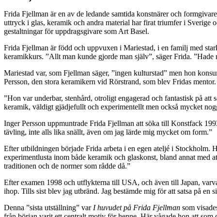
Frida Fjellman är en av de ledande samtida konstnärer och formgivare s
uttryck i glas, keramik och andra material har firat triumfer i Sverige
gestaltningar för uppdragsgivare som Art Basel.
Frida Fjellman är född och uppvuxen i Mariestad, i en familj med sta
keramikkurs. ”Allt man kunde gjorde man själv”, säger Frida. ”Hade 
Mariestad var, som Fjellman säger, ”ingen kulturstad” men hon kons
Persson, den stora keramikern vid Rörstrand, som blev Fridas mentor.
”Hon var underbar, stenhård, otroligt engagerad och fantastisk på att 
keramik, väldigt gjädjefullt och experimentellt men också mycket noggr
Inger Persson uppmuntrade Frida Fjellman att söka till Konstfack 199
tävling, inte alls lika snällt, även om jag lärde mig mycket om form.”
Efter utbildningen började Frida arbeta i en egen ateljé i Stockholm. 
experimentlusta inom både keramik och glaskonst, bland annat med at
traditionen och de normer som rådde då.”
Efter examen 1998 och utflykterna till USA, och även till Japan, varv
ihop. Tills sist blev jag utbränd. Jag bestämde mig för att satsa på en 
Denna ”sista utställning” var
I huvudet på Frida Fjellman
som visades
från början varit ett centralt motiv för henne. Här vågade hon att som 