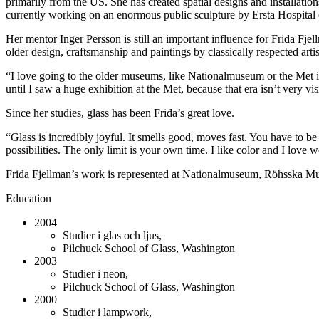
primarily from the US. She has created spatial designs and installation
currently working on an enormous public sculpture by Ersta Hospita
Her mentor Inger Persson is still an important influence for Frida Fje
older design, craftsmanship and paintings by classically respected art
“I love going to the older museums, like Nationalmuseum or the Met in
until I saw a huge exhibition at the Met, because that era isn’t very v
Since her studies, glass has been Frida’s great love.
“Glass is incredibly joyful. It smells good, moves fast. You have to be
possibilities. The only limit is your own time. I like color and I love 
Frida Fjellman’s work is represented at Nationalmuseum, Röhsska Mus
Education
2004
Studier i glas och ljus,
Pilchuck School of Glass, Washington
2003
Studier i neon,
Pilchuck School of Glass, Washington
2000
Studier i lampwork,