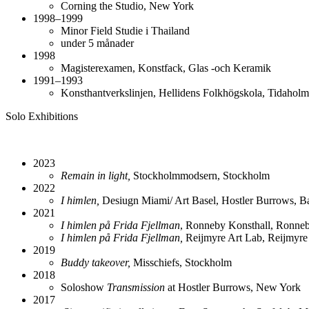
Corning the Studio, New York
1998–1999
Minor Field Studie i Thailand
under 5 månader
1998
Magisterexamen, Konstfack, Glas -och Keramik
1991–1993
Konsthantverkslinjen, Hellidens Folkhögskola, Tidaholm
Solo Exhibitions
2023
Remain in light,
Stockholmmodsern, Stockholm
2022
I himlen,
Desiugn Miami/ Art Basel, Hostler Burrows, B
2021
I himlen på Frida Fjellman
, Ronneby Konsthall, Ronne
I himlen på Frida Fjellman,
Reijmyre Art Lab, Reijmyre
2019
Buddy takeover,
Misschiefs, Stockholm
2018
Soloshow
Transmission
at Hostler Burrows, New York
2017