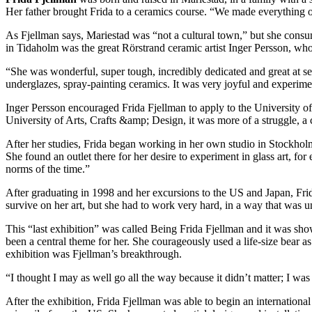
Her father brought Frida to a ceramics course. “We made everything our
As Fjellman says, Mariestad was “not a cultural town,” but she consum
in Tidaholm was the great Rörstrand ceramic artist Inger Persson, wh
“She was wonderful, super tough, incredibly dedicated and great at seei
underglazes, spray-painting ceramics. It was very joyful and experimen
Inger Persson encouraged Frida Fjellman to apply to the University of
University of Arts, Crafts &amp; Design, it was more of a struggle, a co
After her studies, Frida began working in her own studio in Stockholm
She found an outlet there for her desire to experiment in glass art, 
norms of the time.”
After graduating in 1998 and her excursions to the US and Japan, Fri
survive on her art, but she had to work very hard, in a way that was u
This “last exhibition” was called Being Frida Fjellman and it was sho
been a central theme for her. She courageously used a life-size bear a
exhibition was Fjellman’s breakthrough.
“I thought I may as well go all the way because it didn’t matter; I was g
After the exhibition, Frida Fjellman was able to begin an internation