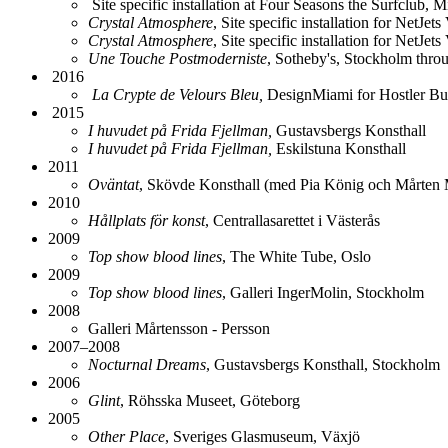
Site specific installation at Four Seasons the Surfclub,
Crystal Atmosphere
, Site specific installation for NetJ
Crystal Atmosphere
, Site specific installation for NetJe
Une Touche Postmoderniste
, Sotheby's, Stockholm thr
2016
La Crypte de Velours Bleu,
DesignMiami for Hostler B
2015
I huvudet på Frida Fjellman,
Gustavsbergs Konsthall
I huvudet på Frida Fjellman,
Eskilstuna Konsthall
2011
Oväntat
, Skövde Konsthall (med Pia König och Mårten
2010
Hållplats för konst
, Centrallasarettet i Västerås
2009
Top show blood lines
, The White Tube, Oslo
2009
Top show blood lines
, Galleri IngerMolin, Stockholm
2008
Galleri Mårtensson - Persson
2007–2008
Nocturnal Dreams
, Gustavsbergs Konsthall, Stockholm
2006
Glint
, Röhsska Museet, Göteborg
2005
Other Place
, Sveriges Glasmuseum, Växjö