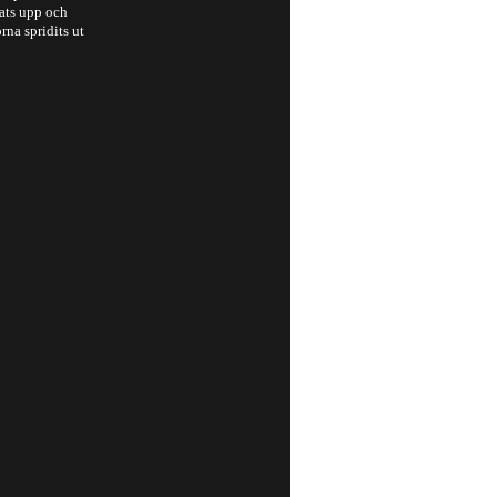
rats upp och
na spridits ut