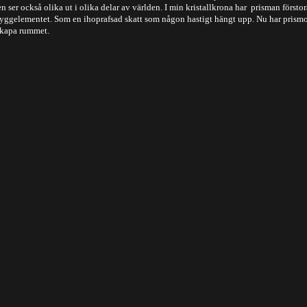
n ser också olika ut i olika delar av världen. I min kristallkrona har prisman försto
 byggelementet. Som en ihoprafsad skatt som någon hastigt hängt upp. Nu har prismor
 skapa rummet.