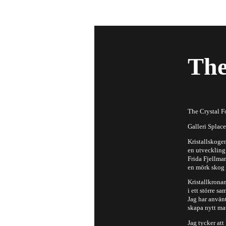
The
The Crystal F
Galleri Splac
Kristallskoge
en utveckling
Frida Fjellman
en mörk skog 
Kristallkronan
i ett större s
Jag har använt
skapa nytt mat
Jag tycker at