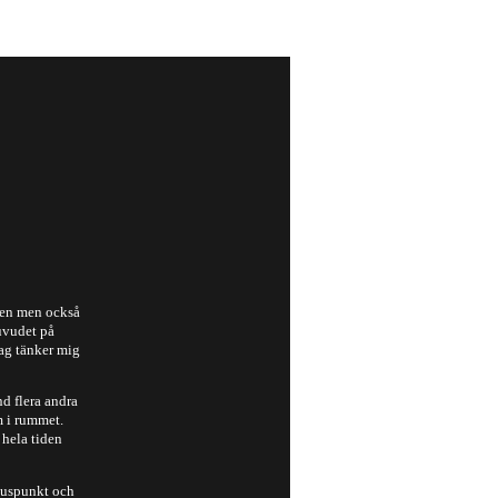
men men också
uvudet på
Jag tänker mig
nd flera andra
m i rummet.
 hela tiden
okuspunkt och