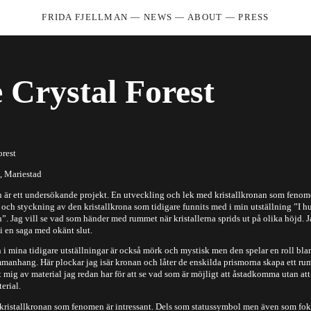
FRIDA FJELLMAN
—
NEWS
—
ABOUT
—
PRESS
 Crystal Forest
orest
e, Mariestad
n är ett undersökande projekt. En utveckling och lek med kristallkronan som feno
 och styckning av den kristallkrona som tidigare funnits med i min utställning ”I h
”. Jag vill se vad som händer med rummet när kristallerna sprids ut på olika höjd. 
i en saga med okänt slut.
 i mina tidigare utställningar är också mörk och mystisk men den spelar en roll bla
ammanhang. Här plockar jag isär kronan och låter de enskilda prismorna skapa ett ru
 mig av material jag redan har för att se vad som är möjligt att åstadkomma utan att
erial.
t kristallkronan som fenomen är intressant. Dels som statussymbol men även som f