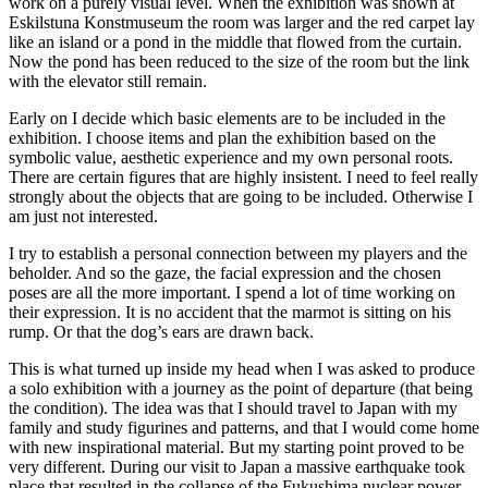
work on a purely visual level. When the exhibition was shown at
Eskilstuna Konstmuseum the room was larger and the red carpet lay
like an island or a pond in the middle that flowed from the curtain.
Now the pond has been reduced to the size of the room but the link
with the elevator still remain.
Early on I decide which basic elements are to be included in the
exhibition. I choose items and plan the exhibition based on the
symbolic value, aesthetic experience and my own personal roots.
There are certain figures that are highly insistent. I need to feel really
strongly about the objects that are going to be included. Otherwise I
am just not interested.
I try to establish a personal connection between my players and the
beholder. And so the gaze, the facial expression and the chosen
poses are all the more important. I spend a lot of time working on
their expression. It is no accident that the marmot is sitting on his
rump. Or that the dog’s ears are drawn back.
This is what turned up inside my head when I was asked to produce
a solo exhibition with a journey as the point of departure (that being
the condition). The idea was that I should travel to Japan with my
family and study figurines and patterns, and that I would come home
with new inspirational material. But my starting point proved to be
very different. During our visit to Japan a massive earthquake took
place that resulted in the collapse of the Fukushima nuclear power