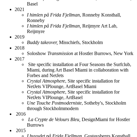
Basel
2021
I himlen på Frida Fjellman
, Ronneby Konsthall,
Ronneby
I himlen på Frida Fjellman,
Reijmyre Art Lab,
Reijmyre
2019
Buddy takeover,
Misschiefs, Stockholm
2018
Soloshow
Transmission
at Hostler Burrows, New York
2017
Site specific installation at Four Seasons the Surfclub,
Miami, during Art Basel Miami in collaboration with
Forbes and NetJets
Crystal Atmosphere
, Site specific installation for
NetJets VIPlounge, ArtBasel Miami
Crystal Atmosphere
, Site specific installation for
NetJets VIPlounge, ArtBasel
Une Touche Postmoderniste
, Sotheby's, Stockholm
through Stockholmmodern
2016
La Crypte de Velours Bleu,
DesignMiami for Hostler
Burrows
2015
I huvudet på Frida Fjellman,
Gustavsbergs Konsthall