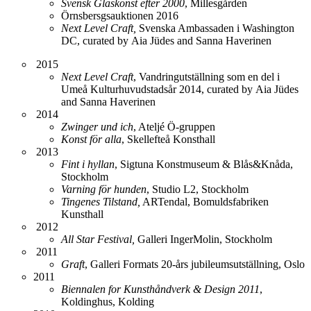
Svensk Glaskonst efter 2000
, Millesgården
Örnsbersgsauktionen 2016
Next Level Craft,
Svenska Ambassaden i Washington
DC, curated by Aia Jüdes and Sanna Haverinen
2015
Next Level Craft
, Vandringutställning som en del i
Umeå Kulturhuvudstadsår 2014, curated by Aia Jüdes
and Sanna Haverinen
2014
Zwinger und ich
, Ateljé Ö-gruppen
Konst för alla
, Skellefteå Konsthall
2013
Fint i hyllan
, Sigtuna Konstmuseum & Blås&Knåda,
Stockholm
Varning för hunden
, Studio L2, Stockholm
Tingenes Tilstand,
ARTendal, Bomuldsfabriken
Kunsthall
2012
All Star Festival,
Galleri IngerMolin, Stockholm
2011
Graft
, Galleri Formats 20-års jubileumsutställning, Oslo
2011
Biennalen for Kunsthåndverk & Design 2011
,
Koldinghus, Kolding