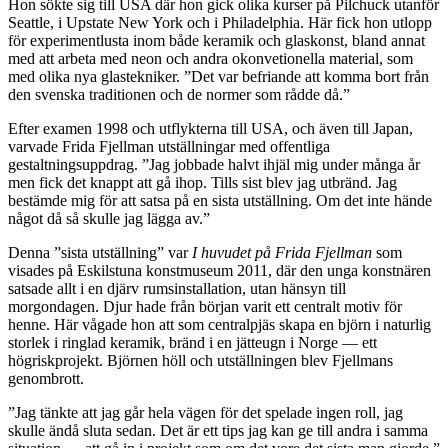
Hon sökte sig till USA där hon gick olika kurser på Pilchuck utanför
Seattle, i Upstate New York och i Philadelphia. Här fick hon utlopp
för experimentlusta inom både keramik och glaskonst, bland annat
med att arbeta med neon och andra okonvetionella material, som
med olika nya glastekniker. ”Det var befriande att komma bort från
den svenska traditionen och de normer som rådde då.”
Efter examen 1998 och utflykterna till USA, och även till Japan,
varvade Frida Fjellman utställningar med offentliga
gestaltningsuppdrag. ”Jag jobbade halvt ihjäl mig under många år
men fick det knappt att gå ihop. Tills sist blev jag utbränd. Jag
bestämde mig för att satsa på en sista utställning. Om det inte hände
något då så skulle jag lägga av.”
Denna ”sista utställning” var
I huvudet på Frida Fjellman
som
visades på Eskilstuna konstmuseum 2011, där den unga konstnären
satsade allt i en djärv rumsinstallation, utan hänsyn till
morgondagen. Djur hade från början varit ett centralt motiv för
henne. Här vågade hon att som centralpjäs skapa en björn i naturlig
storlek i ringlad keramik, bränd i en jätteugn i Norge — ett
högriskprojekt. Björnen höll och utställningen blev Fjellmans
genombrott.
”Jag tänkte att jag går hela vägen för det spelade ingen roll, jag
skulle ändå sluta sedan. Det är ett tips jag kan ge till andra i samma