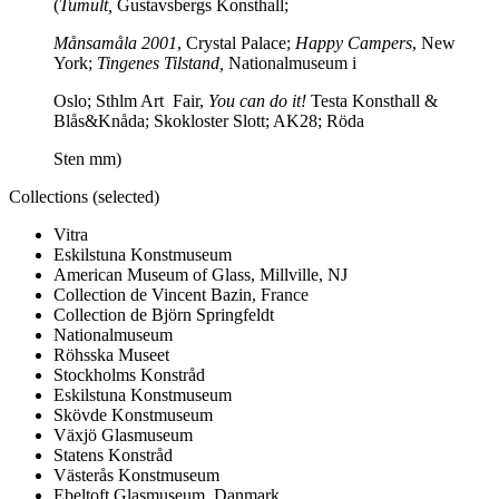
(
Tumult,
Gustavsbergs Konsthall;
Månsamåla 2001
, Crystal Palace;
Happy Campers
, New
York;
Tingenes Tilstand,
Nationalmuseum i
Oslo; Sthlm Art
Fair,
You can do it!
Testa Konsthall &
Blås&Knåda; Skokloster Slott; AK28; Röda
Sten mm)
Collections (selected)
Vitra
Eskilstuna Konstmuseum
American Museum of Glass, Millville, NJ
Collection de Vincent Bazin, France
Collection de Björn Springfeldt
Nationalmuseum
Röhsska Museet
Stockholms Konstråd
Eskilstuna Konstmuseum
Skövde Konstmuseum
Växjö Glasmuseum
Statens Konstråd
Västerås Konstmuseum
Ebeltoft Glasmuseum, Danmark