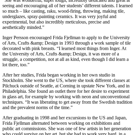
“She was wonderful, super tough, incredibly dedicated and great at
seeing and encouraging all of her students’ different talents. I learned
so much – like casting, raku, wood-firing, throwing, making tile,
underglazes, spray-painting ceramics. It was very joyful and
experimental, but also incredibly meticulous, precise and
aesthetically minded.”
Inger Persson encouraged Frida Fjellman to apply to the University
of Arts, Crafts &amp; Design in 1993 through a work sample of tile
decorated with pink breasts. “I learned most things from Inger. At
the University of Arts, Crafts &amp; Design, it was more of a
struggle, a competition, not at all as kind, even though I did learn a
lot there, too.”
After her studies, Frida began working in her own studio in
Stockholm. She went to the US, where she took different classes at
Pilchuck outside of Seattle, at Corning in upstate New York, and in
Philadelphia. She found an outlet there for her desire to experiment
in glass art, for example by working with neon and unconventional
techniques. “It was liberating to get away from the Swedish tradition
and the prevalent norms of the time.”
After graduating in 1998 and her excursions to the US and Japan,
Frida Fjellman alternated between working on exhibitions and
public art commissions. She was one of few artists in her generation
who could survive on her art, but she had to work very hard, in a