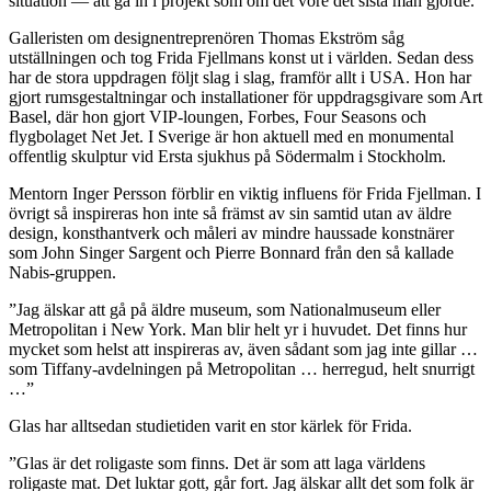
situation — att gå in i projekt som om det vore det sista man gjorde.”
Galleristen om designentreprenören Thomas Ekström såg
utställningen och tog Frida Fjellmans konst ut i världen. Sedan dess
har de stora uppdragen följt slag i slag, framför allt i USA. Hon har
gjort rumsgestaltningar och installationer för uppdragsgivare som Art
Basel, där hon gjort VIP-loungen, Forbes, Four Seasons och
flygbolaget Net Jet. I Sverige är hon aktuell med en monumental
offentlig skulptur vid Ersta sjukhus på Södermalm i Stockholm.
Mentorn Inger Persson förblir en viktig influens för Frida Fjellman. I
övrigt så inspireras hon inte så främst av sin samtid utan av äldre
design, konsthantverk och måleri av mindre haussade konstnärer
som John Singer Sargent och Pierre Bonnard från den så kallade
Nabis-gruppen.
”Jag älskar att gå på äldre museum, som Nationalmuseum eller
Metropolitan i New York. Man blir helt yr i huvudet. Det finns hur
mycket som helst att inspireras av, även sådant som jag inte gillar …
som Tiffany-avdelningen på Metropolitan … herregud, helt snurrigt
…”
Glas har alltsedan studietiden varit en stor kärlek för Frida.
”Glas är det roligaste som finns. Det är som att laga världens
roligaste mat. Det luktar gott, går fort. Jag älskar allt det som folk är