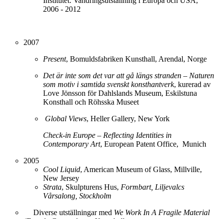
Institutet. Vandringsutställning i Europa och USA,
2006 - 2012
2007
Present
, Bomuldsfabriken Kunsthall, Arendal, Norge
Det är inte som det var att gå längs stranden – Naturen
som motiv i samtida svenskt konsthantverk
, kurerad av
Love Jönsson för Dahlslands Museum, Eskilstuna
Konsthall och Röhsska Museet
Global Views
, Heller Gallery, New York
Check-in Europe – Reflecting Identities in
Contemporary Art
, European Patent Office,
Munich
2005
Cool Liquid
, American Museum of Glass, Millville,
New Jersey
Strata
, Skulpturens Hus,
Formbart, Liljevalcs
Vårsalong, Stockholm
Diverse utställningar med
We Work In A Fragile Material