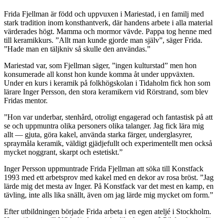
Frida Fjellman är född och uppvuxen i Mariestad, i en familj med
stark tradition inom konsthantverk, där handens arbete i alla material
värderades högt. Mamma och mormor vävde. Pappa tog henne med
till keramikkurs. ”Allt man kunde gjorde man själv”, säger Frida.
”Hade man en täljkniv så skulle den användas.”
Mariestad var, som Fjellman säger, ”ingen kulturstad” men hon
konsumerade all konst hon kunde komma åt under uppväxten.
Under en kurs i keramik på folkhögskolan i Tidaholm fick hon som
lärare Inger Persson, den stora keramikern vid Rörstrand, som blev
Fridas mentor.
”Hon var underbar, stenhård, otroligt engagerad och fantastisk på att
se och uppmuntra olika personers olika talanger. Jag fick lära mig
allt — gjuta, göra kakel, använda starka färger, underglasyrer,
spraymåla keramik, väldigt gjädjefullt och experimentellt men också
mycket noggrant, skarpt och estetiskt.”
Inger Persson uppmuntrade Frida Fjellman att söka till Konstfack
1993 med ett arbetsprov med kakel med en dekor av rosa bröst. ”Jag
lärde mig det mesta av Inger. På Konstfack var det mest en kamp, en
tävling, inte alls lika snällt, även om jag lärde mig mycket om form.”
Efter utbildningen började Frida arbeta i en egen ateljé i Stockholm.