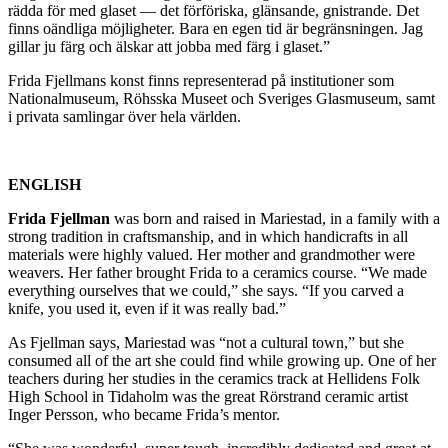
rädda för med glaset — det förföriska, glänsande, gnistrande. Det
finns oändliga möjligheter. Bara en egen tid är begränsningen. Jag
gillar ju färg och älskar att jobba med färg i glaset.”
Frida Fjellmans konst finns representerad på institutioner som
Nationalmuseum, Röhsska Museet
och Sveriges Glasmuseum
,
samt
i privata samlingar över hela världen.
ENGLISH
Frida Fjellman
was born and raised in Mariestad, in a family with a
strong tradition in craftsmanship, and in which handicrafts in all
materials were highly valued. Her mother and grandmother were
weavers. Her father brought Frida to a ceramics course. “We made
everything ourselves that we could,” she says. “If you carved a
knife, you used it, even if it was really bad.”
As Fjellman says, Mariestad was “not a cultural town,” but she
consumed all of the art she could find while growing up. One of her
teachers during her studies in the ceramics track at Hellidens Folk
High School in Tidaholm was the great Rörstrand ceramic artist
Inger Persson, who became Frida’s mentor.