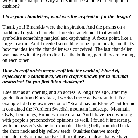
why did this happen? Why am I sad to see a mole curled up on a
cushion?
I love your chandeliers, what was the inspiration for the design?
Thank you! Emeralds were the inspiration. And the prisms on a
traditional crystal chandelier. I needed an element that would
symbolise something magical and captivating. A focus point, like a
large treasure. And I needed something to be up in the air, and that’s
how the idea for the chandelier was conceived. The last chandelier
was made with the prisms itself as the building part, they are leaning
on each other.
How do craft artists merge craft into the world of Fine Art,
especially in Scandinavia, where craft is known for its minimal
aesthetics? Do you find this a challenge?
I see that as an opening and an access. A long time ago, after my
graduation from Konstfack, I worked more actively with it. For
example I did my own version of “Scandinavian Blonde” but for me
it contained the Northern Swedish mountain landscape, Mountain
Owls, Lemmings, Ermines, more drama. And I have been working
with people’s preconceived opinions as well. I found it interesting,
with the beaver’s shape for example. The big belly, rounded back,
the short neck and big yellow teeth. Qualities that we mostly
consider ugly or unattractive. I think those are ideas that we have